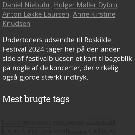
Daniel Niebuhr
,
Holger Møller Dybro
,
Anton Løkke Laursen
,
Anne Kirstine
Knudsen
Undertoners udsendte til Roskilde
Festival 2024 tager her på den anden
side af festivalbluesen et kort tilbageblik
på nogle af de koncerter, der virkelig
også gjorde stærkt indtryk.
Mest brugte tags
alternativ rock
alt. country
alternativ hiphop
alternativ pop/rock
ambient
americana
blues
artrock
country
avantgarde