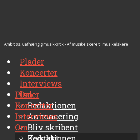
Ambitiøs, uafhængig musikkritik - Af musikelskere til musikelskere
Plader
Koncerter
Interviews
Plader
Om
Koncerter
Redaktionen
Interviews
Annoncering
Om
Bliv skribent
Kontakt
Redaktionen