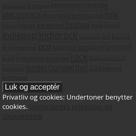
eksperimenterende
dreampop
dansksproget
electronica
folk
elektronisk
electropop
hiphop
garagerock
folkrock
indie
folkpop
indiefolk
indierock
indiepop
jazz
krautrock
indietronica
pop
postrock
postpunk
pop/rock
lo-fi
melankolsk
rock
psykedelisk
punk
rap
psych
Roskilde Festival 2011
singer/songwriter
støjrock
shoegazer
soul
synthpop
Privatliv og cookies: Undertoner benytter
cookies.
Undertoners privatlivs- og
cookiepolitik