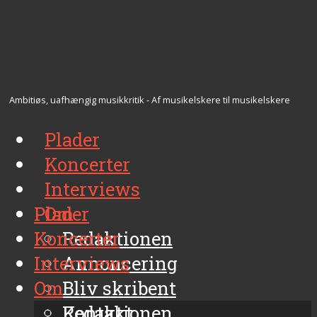
Ambitiøs, uafhængig musikkritik - Af musikelskere til musikelskere
Plader
Koncerter
Interviews
Plader
Om
Koncerter
Redaktionen
Interviews
Annoncering
Om
Bliv skribent
Kontakt
Redaktionen