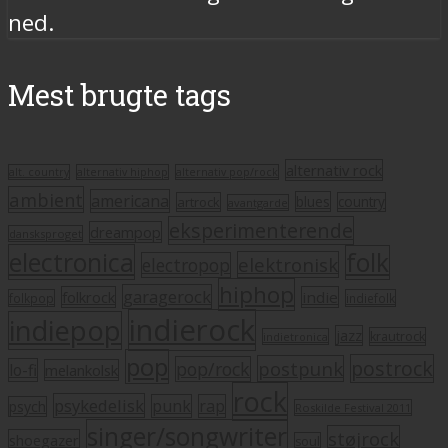
ned.
Mest brugte tags
alternativ rock
alt. country
alternativ hiphop
alternativ pop/rock
ambient
americana
blues
artrock
country
avantgarde
eksperimenterende
dreampop
dansksproget
electronica
folk
elektronisk
electropop
hiphop
garagerock
folkrock
indie
folkpop
indiefolk
indierock
indiepop
jazz
krautrock
indietronica
pop
postrock
postpunk
pop/rock
lo-fi
melankolsk
rock
psykedelisk
punk
rap
psych
Roskilde Festival 2011
singer/songwriter
støjrock
shoegazer
soul