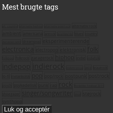
Mest brugte tags
alternativ rock
alt. country
alternativ hiphop
alternativ pop/rock
ambient
americana
blues
artrock
country
avantgarde
eksperimenterende
dreampop
dansksproget
electronica
folk
elektronisk
electropop
hiphop
garagerock
folkrock
indie
folkpop
indiefolk
indierock
indiepop
jazz
krautrock
indietronica
pop
postrock
postpunk
pop/rock
lo-fi
melankolsk
rock
psykedelisk
punk
rap
psych
Roskilde Festival 2011
singer/songwriter
støjrock
shoegazer
soul
synthpop