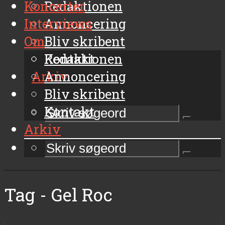
Koncerter
Redaktionen
Interviews
Annoncering
Om
Bliv skribent
Kontakt
Redaktionen
Arkiv
Annoncering
Bliv skribent
Kontakt
Arkiv
Tag - Gel Roc