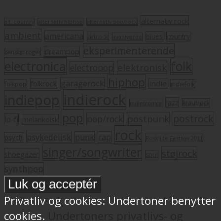
alternativ rock
alt. country
alternativ hiphop
alternativ pop/rock
ambient
americana
blues
artrock
country
avantgarde
eksperimenterende
dreampop
dansksproget
electronica
folk
elektronisk
electropop
hiphop
garagerock
folkrock
indie
folkpop
indiefolk
indierock
indiepop
jazz
krautrock
indietronica
pop
postrock
postpunk
pop/rock
lo-fi
melankolsk
rock
psykedelisk
punk
rap
psych
Roskilde Festival 2011
singer/songwriter
støjrock
shoegazer
soul
synthpop
Privatliv og cookies: Undertoner benytter
cookies.
Undertoners privatlivs- og