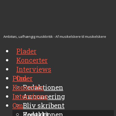
Ambitiøs, uafhængig musikkritik - Af musikelskere til musikelskere
Plader
Koncerter
Interviews
Plader
Om
Koncerter
Redaktionen
Interviews
Annoncering
Om
Bliv skribent
Kontakt
Redaktionen