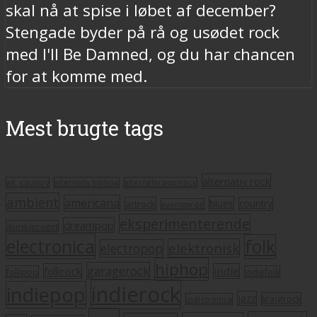
skal nå at spise i løbet af december?
Stengade byder på rå og usødet rock
med I'll Be Damned, og du har chancen
for at komme med.
Mest brugte tags
alternativ rock
alt. country
alternativ hiphop
alternativ pop/rock
ambient
americana
blues
artrock
country
avantgarde
eksperimenterende
dreampop
dansksproget
electronica
folk
elektronisk
electropop
hiphop
garagerock
folkrock
indie
folkpop
indiefolk
indierock
indiepop
jazz
krautrock
indietronica