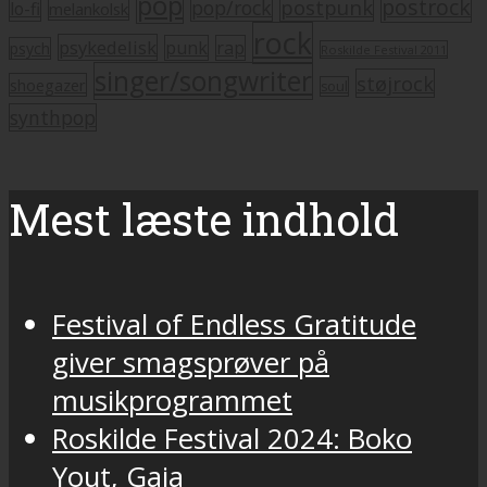
pop
postrock
postpunk
pop/rock
lo-fi
melankolsk
rock
psykedelisk
punk
rap
psych
Roskilde Festival 2011
singer/songwriter
støjrock
shoegazer
soul
synthpop
Mest læste indhold
Festival of Endless Gratitude
giver smagsprøver på
musikprogrammet
Roskilde Festival 2024: Boko
Yout, Gaia