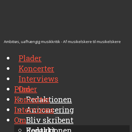
Ambitiøs, uafhængig musikkritik - Af musikelskere til musikelskere
Plader
Koncerter
Interviews
Plader
Om
Koncerter
Redaktionen
Interviews
Annoncering
Om
Bliv skribent
Kontakt
Redaktionen