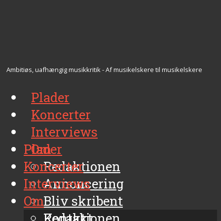
Ambitiøs, uafhængig musikkritik - Af musikelskere til musikelskere
Plader
Koncerter
Interviews
Plader
Om
Koncerter
Redaktionen
Interviews
Annoncering
Om
Bliv skribent
Kontakt
Redaktionen