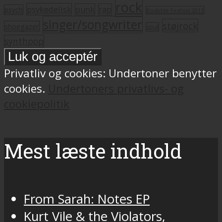
rock
psykedelisk
punk
rap
psych
Roskilde Festival 2011
singer/songwriter
støjrock
shoegazer
soul
synthpop
Privatliv og cookies: Undertoner benytter
cookies.
Undertoners privatlivs- og
cookiepolitik
Mest læste indhold
From Sarah: Notes EP
Kurt Vile & the Violators,