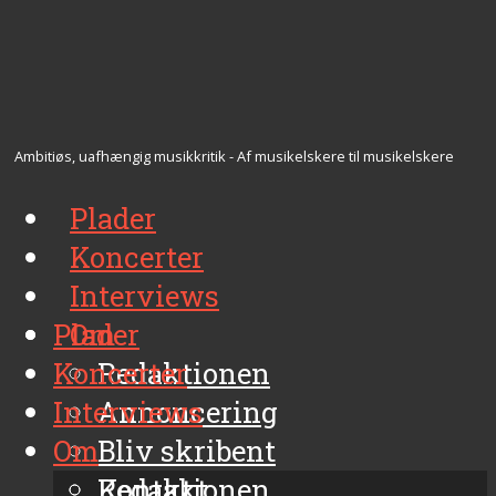
Ambitiøs, uafhængig musikkritik - Af musikelskere til musikelskere
Plader
Koncerter
Interviews
Plader
Om
Koncerter
Redaktionen
Interviews
Annoncering
Om
Bliv skribent
Kontakt
Redaktionen