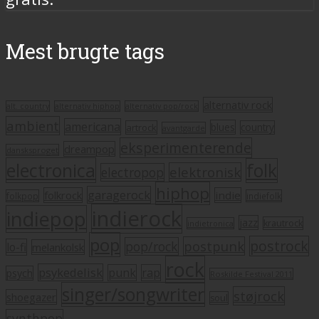
Mest brugte tags
alternativ rock
alt. country
alternativ hiphop
alternativ pop/rock
ambient
americana
blues
artrock
country
avantgarde
eksperimenterende
dreampop
dansksproget
electronica
folk
elektronisk
electropop
hiphop
garagerock
folkrock
indie
folkpop
indiefolk
indierock
indiepop
jazz
krautrock
indietronica
pop
postrock
postpunk
pop/rock
lo-fi
melankolsk
rock
psykedelisk
punk
rap
psych
Roskilde Festival 2011
singer/songwriter
støjrock
shoegazer
soul
synthpop