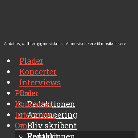
Ambitiøs, uafhængig musikkritik - Af musikelskere til musikelskere
Plader
Koncerter
Interviews
Plader
Om
Koncerter
Redaktionen
Interviews
Annoncering
Om
Bliv skribent
Kontakt
Redaktionen