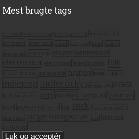
Mest brugte tags
alternativ rock
alt. country
alternativ hiphop
alternativ pop/rock
ambient
americana
blues
artrock
country
avantgarde
eksperimenterende
dreampop
dansksproget
electronica
folk
elektronisk
electropop
hiphop
garagerock
folkrock
indie
folkpop
indiefolk
indierock
indiepop
jazz
krautrock
indietronica
pop
postrock
postpunk
pop/rock
lo-fi
melankolsk
rock
psykedelisk
punk
rap
psych
Roskilde Festival 2011
singer/songwriter
støjrock
shoegazer
soul
synthpop