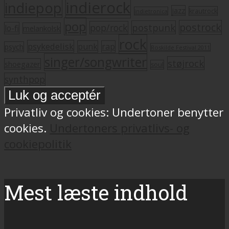
indierock
indiepop
jazz
krautrock
indietronica
pop
postrock
postpunk
pop/rock
lo-fi
melankolsk
rock
psykedelisk
punk
rap
psych
Roskilde Festival 2011
singer/songwriter
støjrock
shoegazer
soul
synthpop
Privatliv og cookies: Undertoner benytter
cookies.
Undertoners privatlivs- og
cookiepolitik
Mest læste indhold