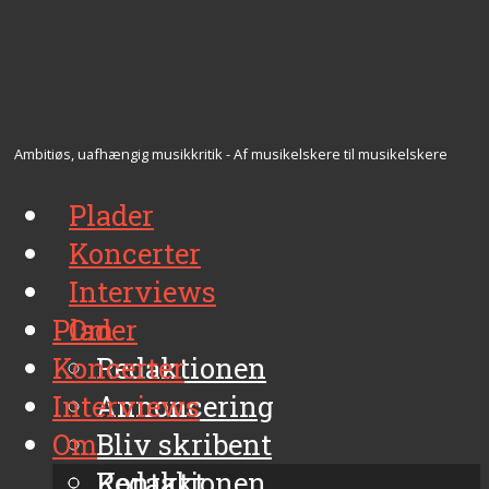
Ambitiøs, uafhængig musikkritik - Af musikelskere til musikelskere
Plader
Koncerter
Interviews
Plader
Om
Koncerter
Redaktionen
Interviews
Annoncering
Om
Bliv skribent
Kontakt
Redaktionen