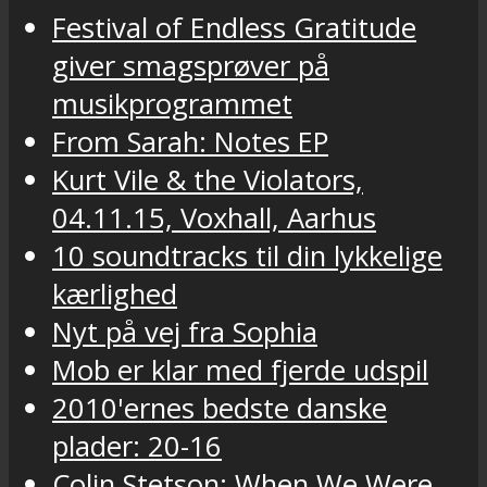
Festival of Endless Gratitude
giver smagsprøver på
musikprogrammet
From Sarah: Notes EP
Kurt Vile & the Violators,
04.11.15, Voxhall, Aarhus
10 soundtracks til din lykkelige
kærlighed
Nyt på vej fra Sophia
Mob er klar med fjerde udspil
2010'ernes bedste danske
plader: 20-16
Colin Stetson: When We Were