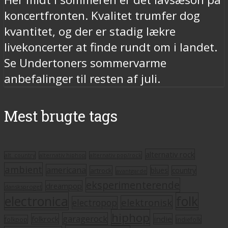
koncertfronten. Kvalitet trumfer dog
kvantitet, og der er stadig lækre
livekoncerter at finde rundt om i landet.
Se Undertoners sommervarme
anbefalinger til resten af juli.
Mest brugte tags
alternativ rock
alt. country
alternativ hiphop
alternativ pop/rock
ambient
americana
blues
artrock
country
avantgarde
eksperimenterende
dreampop
dansksproget
electronica
folk
elektronisk
electropop
hiphop
garagerock
folkrock
indie
folkpop
indiefolk