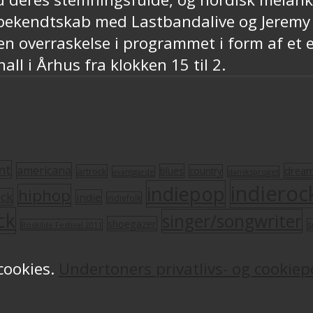
te bekendtskab med Lastbandalive og Jerem
en overraskelse i programmet i form af e
ll i Århus fra klokken 15 til 2.
nt
americana
drea
blues
artrock
country
avantgarde
dansksproget
indieroc
indiepop
hiphop
ock
indie
indiefolk
ck
singer/songwriter
shoegazer
s
Roskilde Festival 2011
 cookies.
Undertoners privatlivs- og cookiepo