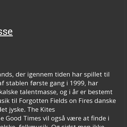
sse
ands, der igennem tiden har spillet til
 stablen første gang i 1999, har
alske talentmasse, og i år er bestemt
k til Forgotten Fields on Fires danske
det jyske. The Kites
 Good Times vil også være at finde i
lske, folkmusik. Og sidst men ikke