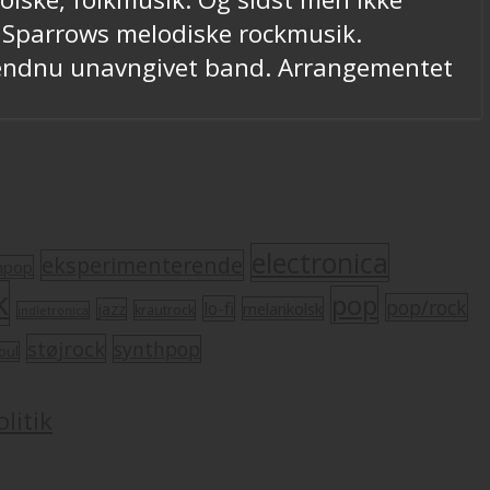
y Sparrows melodiske rockmusik.
t endnu unavngivet band. Arrangementet
electronica
eksperimenterende
mpop
k
pop
pop/rock
lo-fi
melankolsk
jazz
krautrock
indietronica
støjrock
synthpop
oul
litik