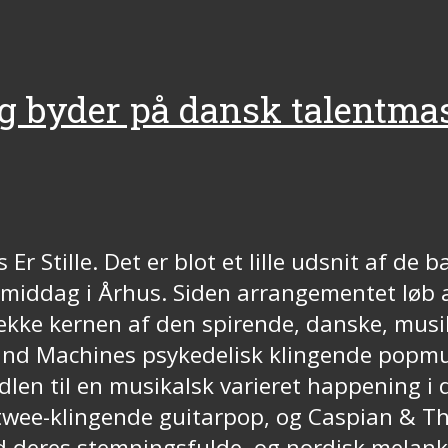
 byder på dansk talentma
r Stille. Det er blot et lille udsnit af de b
ddag i Århus. Siden arrangementet løb af
ække kernen af den spirende, danske, musik
und Machines psykedelisk klingende popmusi
edlen til en musikalsk varieret happening i 
wee-klingende guitarpop, og Caspian & The
d deres stemningsfulde, og nordisk melanko