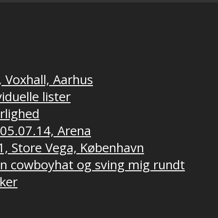
, Voxhall, Aarhus
duelle lister
ærlighed
 05.07.14, Arena
1, Store Vega, København
 en cowboyhat og sving mig rundt
ker