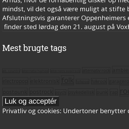
mindst, vil det også være muligt at stif
Afslutningsvis garanterer Oppenheimers 
finder sted lørdag den 21. august på Voxha
Mest brugte tags
ambie
alternativ rock
alt. country
alternativ hiphop
alternativ pop/rock
folk
elektronisk
electropop
garager
folkrock
folkpop
ro
postrock
postpunk
psykedelisk
punk
rap
psych
Privatliv og cookies: Undertoner benytter