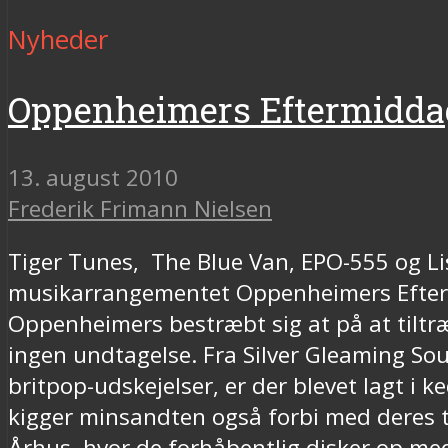
Nyheder
Oppenheimers Eftermiddag
13. august 2010
Frederik Frimann Nielsen
Tiger Tunes, The Blue Van, EPO-555 og Lis E
musikarrangementet Oppenheimers Eftermi
Oppenheimers bestræbt sig at på at tiltr
ingen undtagelse. Fra Silver Gleaming So
britpop-udskejelser, er der blevet lagt i k
kigger minsandten også forbi med deres t
Århus, hvor de forhåbentlig disker op me