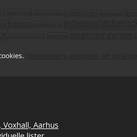
nt
americana
drea
blues
artrock
country
avantgarde
dansksproget
indieroc
indiepop
hiphop
ock
indie
indiefolk
ck
singer/songwriter
shoegazer
s
Roskilde Festival 2011
 cookies.
Undertoners privatlivs- og cookiepo
, Voxhall, Aarhus
duelle lister