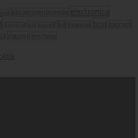
electronica
eksperimenterende
mpop
k
pop
pop/rock
lo-fi
melankolsk
jazz
krautrock
indietronica
støjrock
synthpop
oul
litik