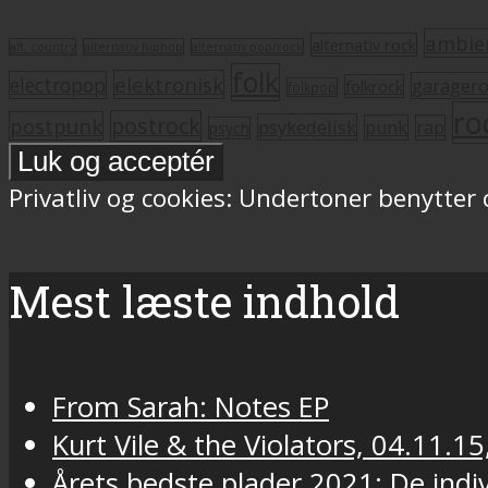
ambie
alternativ rock
alt. country
alternativ hiphop
alternativ pop/rock
folk
elektronisk
electropop
garager
folkrock
folkpop
ro
postrock
postpunk
psykedelisk
punk
rap
psych
Privatliv og cookies: Undertoner benytter
Mest læste indhold
From Sarah: Notes EP
Kurt Vile & the Violators, 04.11.15
Årets bedste plader 2021: De indivi