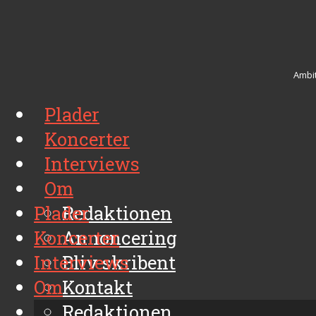
Ambit
Plader
Koncerter
Interviews
Om
Plader
Redaktionen
Koncerter
Annoncering
Interviews
Bliv skribent
Om
Kontakt
Arkiv
Redaktionen