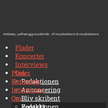
Ambitiøs, uafhængig musikkritik - Af musikelskere til musikelskere
Plader
Koncerter
Interviews
Plader
Om
Koncerter
Redaktionen
Interviews
Annoncering
Om
Bliv skribent
Kontakt
Redaktionen