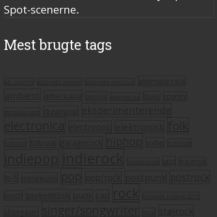
Spot-scenerne.
Mest brugte tags
alternativ rock
alt. country
alternativ hiphop
alternativ pop/rock
ambient
americana
blues
artrock
country
avantgarde
eksperimenterende
dreampop
dansksproget
electronica
folk
elektronisk
electropop
hiphop
garagerock
folkrock
indie
folkpop
indiefolk
indierock
indiepop
jazz
krautrock
indietronica
pop
postrock
postpunk
pop/rock
lo-fi
melankolsk
rock
psykedelisk
punk
rap
psych
Roskilde Festival 2011
singer/songwriter
støjrock
shoegazer
soul