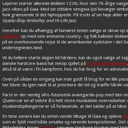
Løjerne starter allerede klokken 12.00, hvor den 76-årige sang
jazz-vibes på Gaia. Med sin stilsikre simigwa-lyd bevæger Ambol
funk grænsende til det hiphoppede. På trods af sin høje alder e
Gyedu-Blay Ambolley and Hi-Life Jazz
.
Herefter kan du afhængig af humøret enten vælge at skrue op ell
Andrews
op med sine eminente country- og folk ballader klokken
på en overbevisende rejse til de amerikanske sydstater i det bag
undertegnedes kind.
Vil du hellere starte dagen lid hårdere, kan du også vælge at tag
danske hardcore-band har netop spillet på
A Colossal Weekend
altså til at være i fin kampform, hvis du har brug for en adrenalin
Oven på sådan en omgang kan man godt få brug for en lille pau
her bliver du igen nødt til at prioritere din tid og træffe hårde
Først er der nemlig afro-futuristisk avantgarde-pop med den 
Queen
var en af sidste års helt store musikalske overraskelser o
studieindspilningerne er så forløsende, at det kalder på at bliv
En time senere kan du enten vende tilbage til Gaia og opleve
In
som er fyldt med både smukke og rørende kompositioner. Det stå
Philadelphia-trioen
Soul Glo
serverer hardcore krydret med hipho