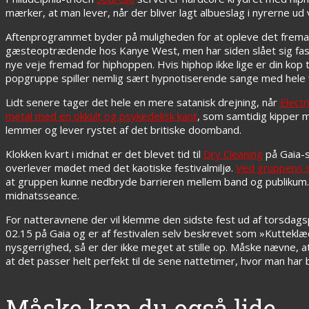
mærker, at man lever, når der bliver lagt albueslag i nyrerne u
Aftenprogrammet byder på muligheden for at opleve det frem
gæsteoptrædende hos Kanye West, men har siden slået sig fast
nye veje fremad for hiphoppen. Hvis hiphop ikke lige er din kop t
popgruppe spiller nemlig sært hypnotiserende sange med hele 
Lidt senere tager det hele en mere satanisk drejning, når
Electr
metal med en okkult og psykedelisk kant
, som samtidig kipper m
lemmer og lever rystet af det britiske doomband.
Klokken kvart i midnat er det blevet tid til
Dry Cleaning
på Gaia-s
overlever mødet med det kaotiske festivalmiljø.
Ved gruppens 
at gruppen kunne nedbryde barrieren mellem band og publikum. 
midnatsseance.
For natteravnene der vil klemme den sidste fest ud af torsda
02.15 på Gaia og er af festivalen selv beskrevet som
»
Kutteklæ
nysgerrighed, så er der ikke meget at stille op. Måske nævne, at
at det passer helt perfekt til de sene nattetimer
, hvor man har 
Måske kan du også lide