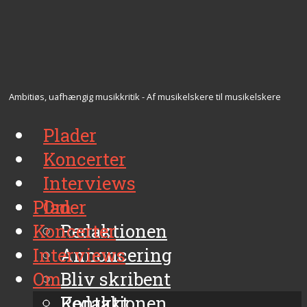
Ambitiøs, uafhængig musikkritik - Af musikelskere til musikelskere
Plader
Koncerter
Interviews
Plader
Om
Koncerter
Redaktionen
Interviews
Annoncering
Om
Bliv skribent
Kontakt
Redaktionen