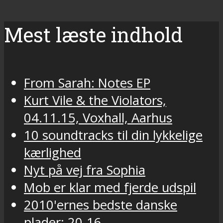
Mest læste indhold
From Sarah: Notes EP
Kurt Vile & the Violators,
04.11.15, Voxhall, Aarhus
10 soundtracks til din lykkelige
kærlighed
Nyt på vej fra Sophia
Mob er klar med fjerde udspil
2010'ernes bedste danske
plader: 20-16