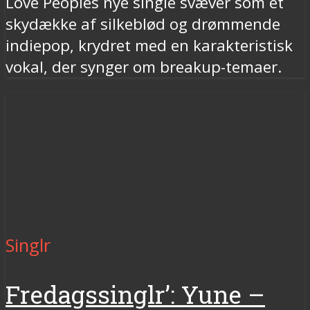
Love Peoples nye single svæver som et
skydække af silkeblød og drømmende
indiepop, krydret med en karakteristisk
vokal, der synger om breakup-temaer.
Singlr
Fredagssinglr’: Yune –