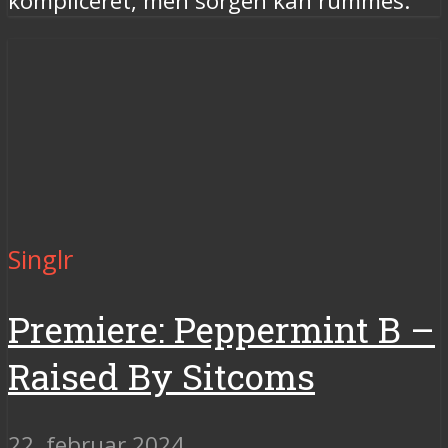
kompliceret, men sorgen kan rummes.
Singlr
Premiere: Peppermint B –
Raised By Sitcoms
22. februar 2024