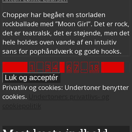
Chopper har begået en storladen
rockballade med ”Moon Girl”. Det er rock,
det er teatralsk, det er støjende, men det
hele holdes oven vande af en intuitiv
sans for pophåndværk og gode hooks.
Forrige
1
…
3
4
5
6
7
…
18
Næste
Privatliv og cookies: Undertoner benytter
cookies.
Undertoners privatlivs- og
cookiepolitik