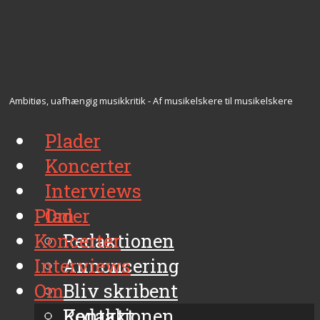
Ambitiøs, uafhængig musikkritik - Af musikelskere til musikelskere
Plader
Koncerter
Interviews
Plader
Om
Koncerter
Redaktionen
Interviews
Annoncering
Om
Bliv skribent
Kontakt
Redaktionen