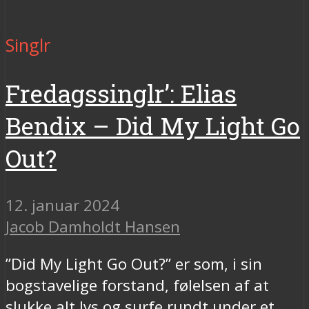
Singlr
Fredagssinglr’: Elias
Bendix – Did My Light Go
Out?
12. januar 2024
Jacob Damholdt Hansen
”Did My Light Go Out?” er som, i sin
bogstavelige forstand, følelsen af at
slukke alt lys og surfe rundt under et