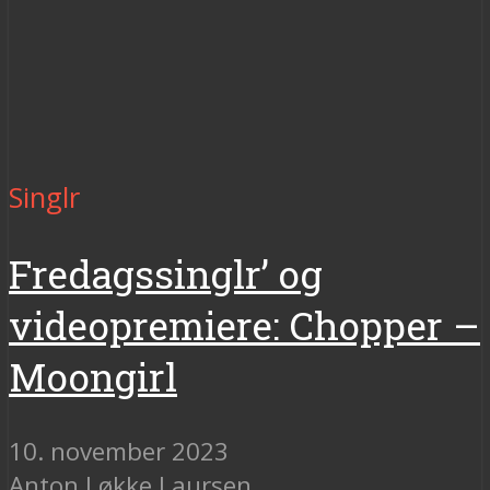
Singlr
Fredagssinglr’ og
videopremiere: Chopper –
Moongirl
10. november 2023
Anton Løkke Laursen