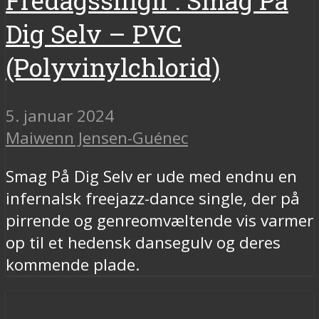
Fredagssinglr’: Smag På
Dig Selv – PVC
(Polyvinylchlorid)
5. januar 2024
Maiwenn Jensen-Guénec
Smag På Dig Selv er ude med endnu en
infernalsk freejazz-dance single, der på
pirrende og genreomvæltende vis varmer
op til et hedensk dansegulv og deres
kommende plade.