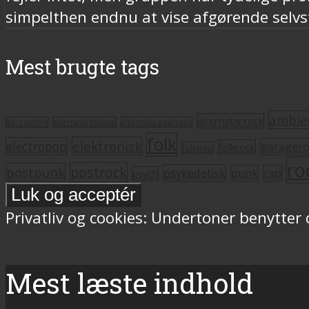
simpelthen endnu at vise afgørende selv
Mest brugte tags
ambie
alternativ rock
alt. country
alternativ hiphop
alternativ pop/rock
folk
elektronisk
electropop
garager
folkrock
folkpop
ro
postrock
postpunk
psykedelisk
punk
rap
psych
Privatliv og cookies: Undertoner benytter
Mest læste indhold