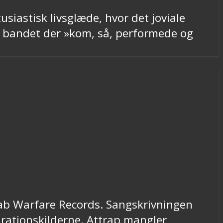
siastisk livsglæde, hvor det joviale
af bandet der »kom, så, performede og
ab Warfare Records. Sangskrivningen
irationskilderne. Attrap mangler