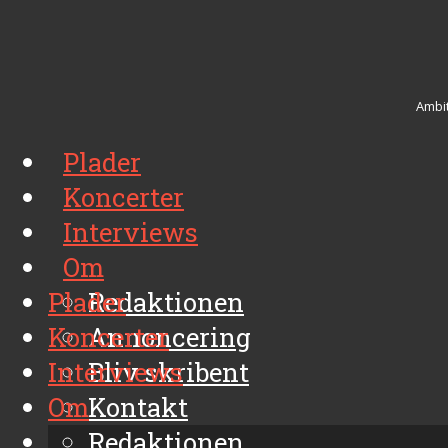
Ambit
Plader
Koncerter
Interviews
Om
Plader
Redaktionen
Koncerter
Annoncering
Interviews
Bliv skribent
Om
Kontakt
Arkiv
Redaktionen