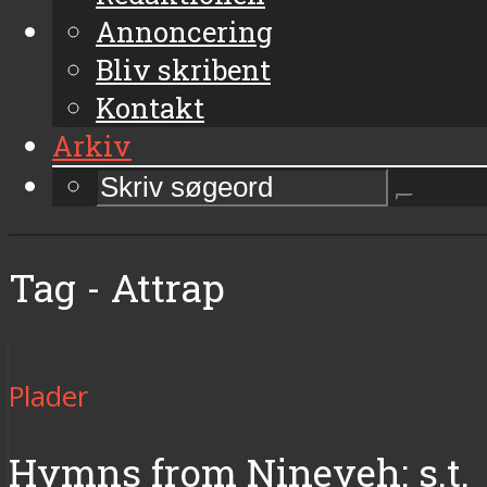
Annoncering
Bliv skribent
Kontakt
Arkiv
Tag - Attrap
Plader
Hymns from Nineveh: s.t.