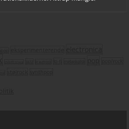
electronica
eksperimenterende
mpop
k
pop
pop/rock
lo-fi
melankolsk
jazz
krautrock
indietronica
støjrock
synthpop
oul
litik