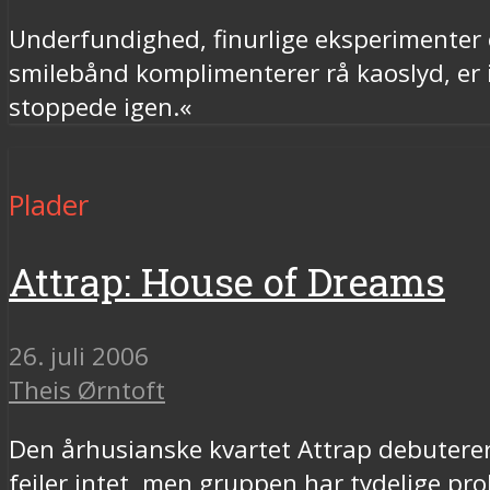
Underfundighed, finurlige eksperimenter o
smilebånd komplimenterer rå kaoslyd, er 
stoppede igen.«
Plader
Attrap: House of Dreams
26. juli 2006
Theis Ørntoft
Den århusianske kvartet Attrap debutere
fejler intet, men gruppen har tydelige pr