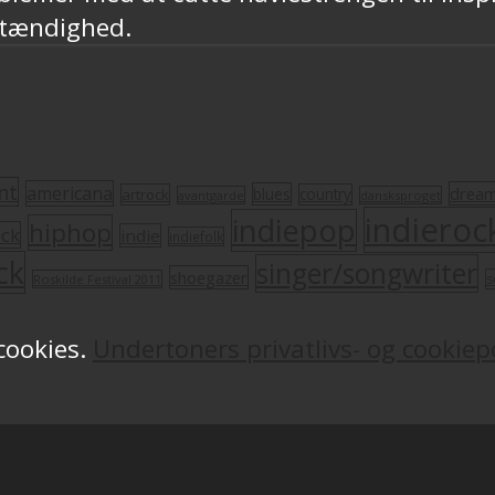
stændighed.
nt
americana
drea
blues
artrock
country
avantgarde
dansksproget
indieroc
indiepop
hiphop
ock
indie
indiefolk
ck
singer/songwriter
shoegazer
s
Roskilde Festival 2011
 cookies.
Undertoners privatlivs- og cookiepo