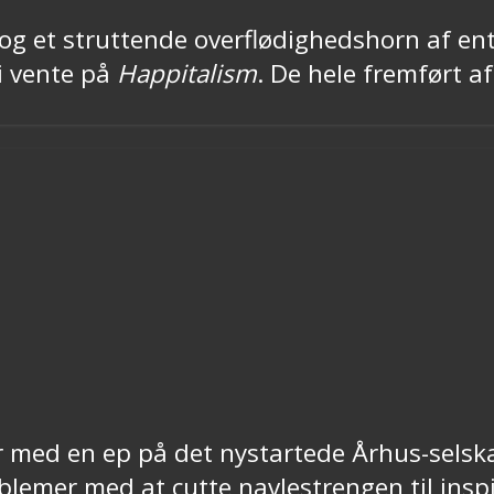
g et struttende overflødighedshorn af entu
i vente på
Happitalism
. De hele fremført 
r med en ep på det nystartede Århus-selsk
oblemer med at cutte navlestrengen til insp