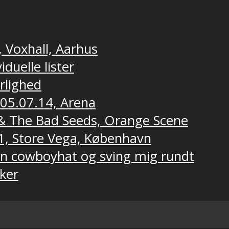
, Voxhall, Aarhus
duelle lister
ærlighed
 05.07.14, Arena
e & The Bad Seeds, Orange Scene
1, Store Vega, København
 en cowboyhat og sving mig rundt
ker