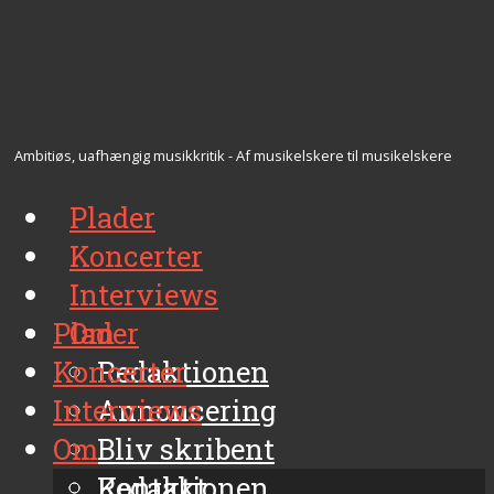
Ambitiøs, uafhængig musikkritik - Af musikelskere til musikelskere
Plader
Koncerter
Interviews
Plader
Om
Koncerter
Redaktionen
Interviews
Annoncering
Om
Bliv skribent
Kontakt
Redaktionen