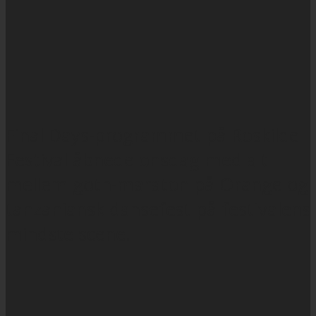
Final Days-programmet på Roskilde
Festival åbnede onsdag med alt
mellem goth-maraton på Orange og
tanzaniansk dansefest på festivalens
mindste scene.