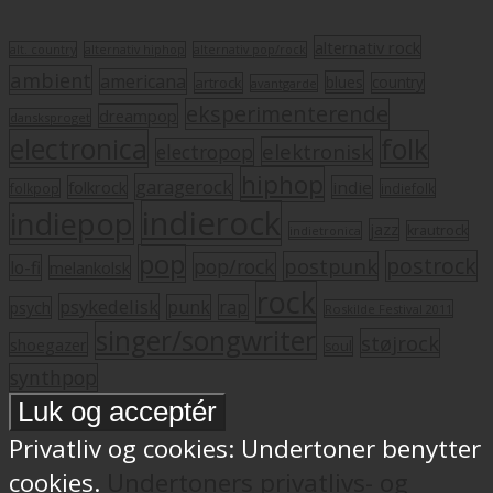
alternativ rock
alt. country
alternativ hiphop
alternativ pop/rock
ambient
americana
blues
artrock
country
avantgarde
eksperimenterende
dreampop
dansksproget
electronica
folk
elektronisk
electropop
hiphop
garagerock
folkrock
indie
folkpop
indiefolk
indierock
indiepop
jazz
krautrock
indietronica
pop
postrock
postpunk
pop/rock
lo-fi
melankolsk
rock
psykedelisk
punk
rap
psych
Roskilde Festival 2011
singer/songwriter
støjrock
shoegazer
soul
synthpop
Privatliv og cookies: Undertoner benytter
cookies.
Undertoners privatlivs- og