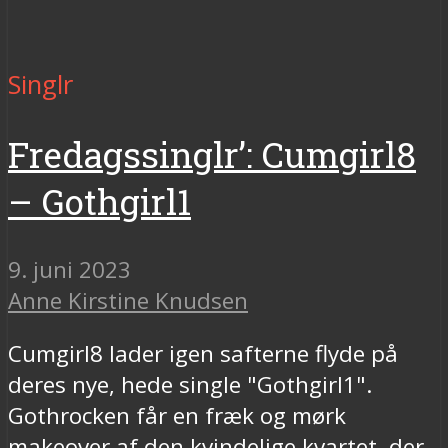
Singlr
Fredagssinglr’: Cumgirl8
– Gothgirl1
9. juni 2023
Anne Kirstine Knudsen
Cumgirl8 lader igen safterne flyde på
deres nye, hede single "Gothgirl1".
Gothrocken får en fræk og mørk
makeover af den kvindelige kvartet, der