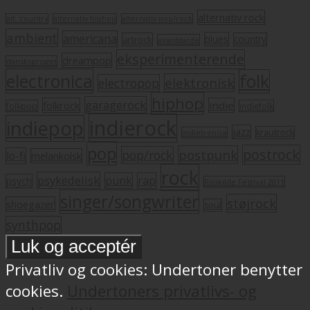
alternativ rock
alt. country
alternativ hiphop
alternativ pop/rock
ambient
americana
blues
artrock
country
avantgarde
eksperimenterende
dreampop
dansksproget
electronica
folk
elektronisk
electropop
hiphop
garagerock
folkrock
indie
folkpop
indiefolk
indierock
indiepop
jazz
krautrock
indietronica
pop
postrock
postpunk
pop/rock
lo-fi
melankolsk
rock
psykedelisk
punk
rap
psych
Roskilde Festival 2011
singer/songwriter
støjrock
shoegazer
soul
synthpop
Privatliv og cookies: Undertoner benytter
cookies.
Undertoners privatlivs- og