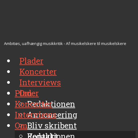
Ambitiøs, uafhængig musikkritik - Af musikelskere til musikelskere
Plader
Koncerter
Interviews
Plader
Om
Koncerter
Redaktionen
Interviews
Annoncering
Om
Bliv skribent
Kontakt
Redaktionen