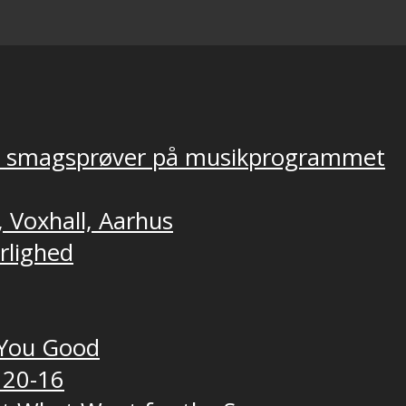
ver smagsprøver på musikprogrammet
, Voxhall, Aarhus
ærlighed
t You Good
 20-16