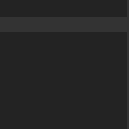
r, som kom i alle mulige afskygninger
ede og med usandsynligt meget EDM og
de på blandt andet blid americana-
skejelser af både den technoficerede
ra heartbreak og hardcore til