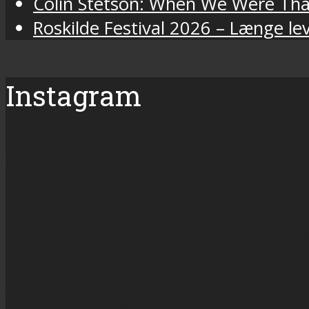
Colin Stetson: When We Were Tha
Roskilde Festival 2026 – Længe lev
Instagram
Vi satte punktum for dette års Roskil
– fra Ghana til Vestegnen, fra det f
hiphop af noget svingende kvalitet.
Fredagens @roskildefestival kunne so
morgengymnastik, stjernestrøet count
og metalnære slags.
Torsdag på Roskilde Festival var en v