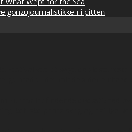
t What Wept for the Sea
e gonzojournalistikken i pitten
de Festival ved at søge de sidste feste
olkeligt bred til det middelalder-nich
m kur for indfindende dødsstivhed by
ry, keltiske primalskrig og natlige ud
anlig broget blanding af musikgenrer f