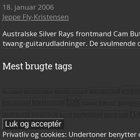
18. januar 2006
Jeppe Fly-Kristensen
Australske Silver Rays frontmand Cam Butl
twang-guitarudladninger. De svulmende o
Mest brugte tags
ambie
alternativ rock
alt. country
alternativ hiphop
alternativ pop/rock
folk
elektronisk
electropop
garager
folkrock
folkpop
ro
postrock
postpunk
psykedelisk
punk
rap
psych
Privatliv og cookies: Undertoner benytter