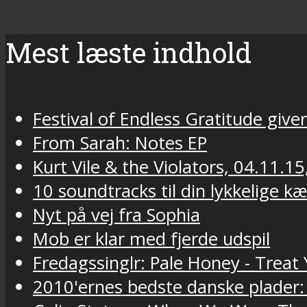
Mest læste indhold
Festival of Endless Gratitude gi
From Sarah: Notes EP
Kurt Vile & the Violators, 04.11.15
10 soundtracks til din lykkelige k
Nyt på vej fra Sophia
Mob er klar med fjerde udspil
Fredagssinglr: Pale Honey - Trea
2010'ernes bedste danske plader: