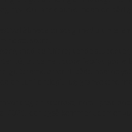
g nyviktoriansk punk, inden en dårlig 
Festival åbnede onsdag med alt mell
 mindste scene.
nne gang med politiforagtende studente
er på, at de helt store festivalporte b
e guitarerne atter til både laseroply
 en tur i circlepit, og granvoksne men
-favorit og en storrost, norsk post-po
val 2026, der også kommer udenfor vo