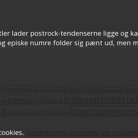
er lader postrock-tendenserne ligge og kas
g episke numre folder sig pænt ud, men mo
nt
americana
drea
blues
artrock
country
avantgarde
dansksproget
indieroc
indiepop
hiphop
ock
indie
indiefolk
ck
singer/songwriter
shoegazer
s
Roskilde Festival 2011
 cookies.
Undertoners privatlivs- og cookiepo