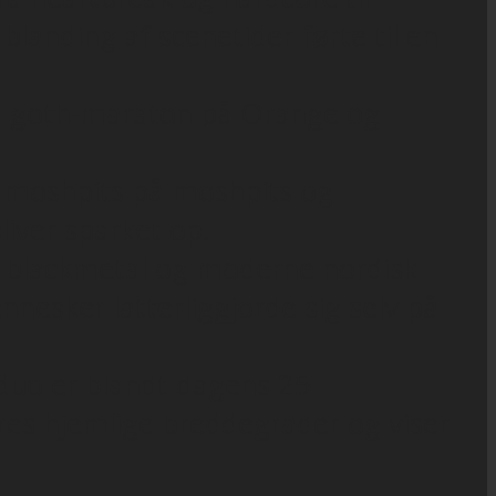
blanding af scenetider førte til en
em goth-maraton på Orange og
r, moshpits på moshpits og
liver sparket op.
st blackmetal og moderne nordisk
nesker latterliggjorde sig selv på
pduo er blandt dagens 25
res hjemlige breddegrader og viser