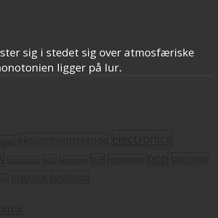
ter sig i stedet sig over atmosfæriske
notonien ligger på lur.
electronica
eksperimenterende
mpop
k
pop
pop/rock
lo-fi
melankolsk
jazz
krautrock
indietronica
støjrock
synthpop
oul
litik