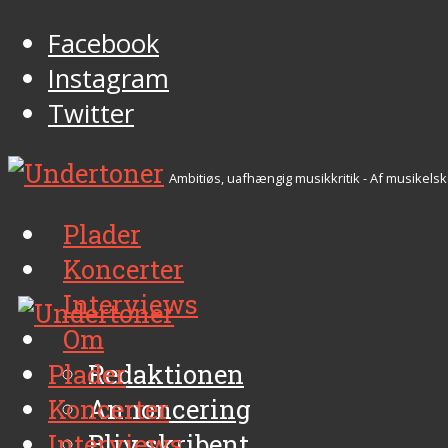
Facebook
Instagram
Twitter
Ambitiøs, uafhængig musikkritik - Af musikelsk
Plader
Koncerter
Interviews
Om
Plader
Redaktionen
Koncerter
Annoncering
Interviews
Bliv skribent