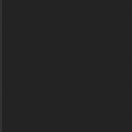
slovensk DIY-folk af en anden verden o
pinlig aflysning.
Final Days-programmet på Roskilde 
tanzaniansk dansefest på festivalens
Vi siger farvel til First Days for de
palæstinensisk dansefest, mens vi vent
Mandagen på Roskilde Festival larmed
drum’n’gaze, mens Alien & Ko snuppede
koncertgulvet.
Et britisk popikon, en dansk indiepop
annoncerede navne til Roskilde Festi
vej mod nye toner. 🧡🔊