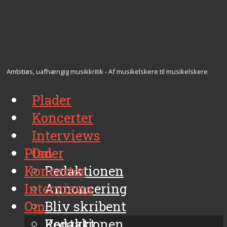
Ambitiøs, uafhængig musikkritik - Af musikelskere til musikelskere
Plader
Koncerter
Interviews
Plader
Om
Koncerter
Redaktionen
Interviews
Annoncering
Om
Bliv skribent
Kontakt
Redaktionen