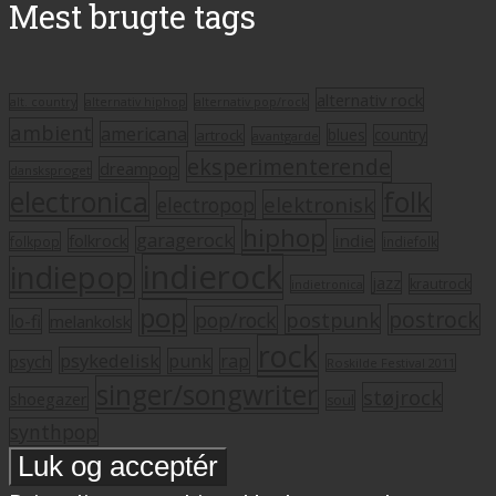
Mest brugte tags
alternativ rock
alt. country
alternativ hiphop
alternativ pop/rock
ambient
americana
blues
artrock
country
avantgarde
eksperimenterende
dreampop
dansksproget
electronica
folk
elektronisk
electropop
hiphop
garagerock
folkrock
indie
folkpop
indiefolk
indierock
indiepop
jazz
krautrock
indietronica
pop
postrock
postpunk
pop/rock
lo-fi
melankolsk
rock
psykedelisk
punk
rap
psych
Roskilde Festival 2011
singer/songwriter
støjrock
shoegazer
soul
synthpop