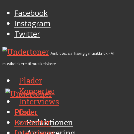
Facebook
Instagram
Twitter
Ambitiøs, uafhængig musikkritik - Af
musikelskere til musikelskere
Plader
Koncerter
Interviews
Plader
Om
Koncerter
Redaktionen
Interviews
Annoncering