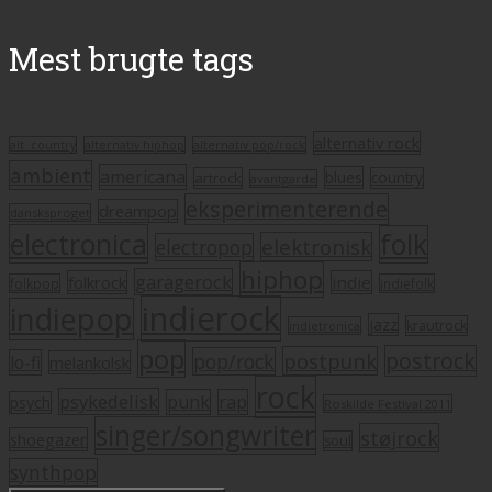
Mest brugte tags
alternativ rock
alt. country
alternativ hiphop
alternativ pop/rock
ambient
americana
blues
artrock
country
avantgarde
eksperimenterende
dreampop
dansksproget
electronica
folk
elektronisk
electropop
hiphop
garagerock
folkrock
indie
folkpop
indiefolk
indierock
indiepop
jazz
krautrock
indietronica
pop
postrock
postpunk
pop/rock
lo-fi
melankolsk
rock
psykedelisk
punk
rap
psych
Roskilde Festival 2011
singer/songwriter
støjrock
shoegazer
soul
synthpop