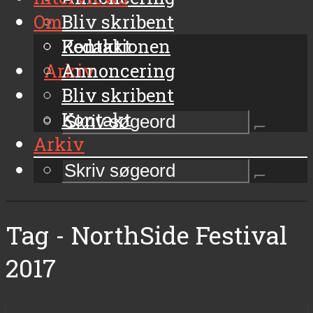
Om
Bliv skribent
Kontakt
Redaktionen
Arkiv
Annoncering
Bliv skribent
Kontakt
Arkiv
Tag - NorthSide Festival
2017