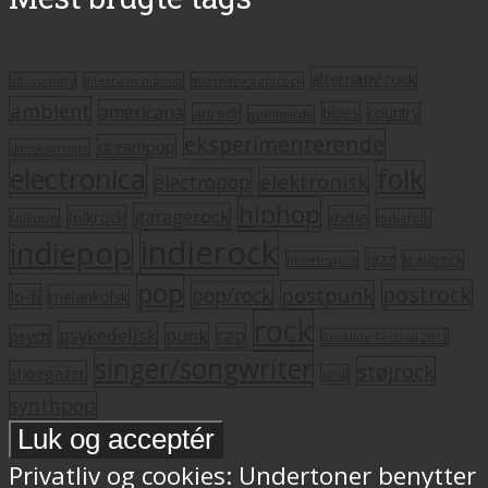
alternativ rock
alt. country
alternativ hiphop
alternativ pop/rock
ambient
americana
blues
artrock
country
avantgarde
eksperimenterende
dreampop
dansksproget
electronica
folk
elektronisk
electropop
hiphop
garagerock
folkrock
indie
folkpop
indiefolk
indierock
indiepop
jazz
krautrock
indietronica
pop
postrock
postpunk
pop/rock
lo-fi
melankolsk
rock
psykedelisk
punk
rap
psych
Roskilde Festival 2011
singer/songwriter
støjrock
shoegazer
soul
synthpop
Privatliv og cookies: Undertoner benytter