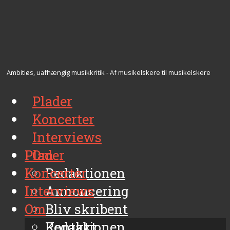
Ambitiøs, uafhængig musikkritik - Af musikelskere til musikelskere
Plader
Koncerter
Interviews
Plader
Om
Koncerter
Redaktionen
Interviews
Annoncering
Om
Bliv skribent
Kontakt
Redaktionen